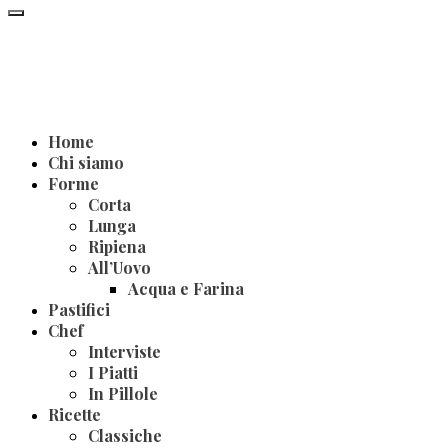
Home
Chi siamo
Forme
Corta
Lunga
Ripiena
All’Uovo
Acqua e Farina
Pastifici
Chef
Interviste
I Piatti
In Pillole
Ricette
Classiche