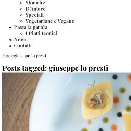
Storiche
D’Autore
Speciali
Vegetariane e Vegane
Pasta la parola
I Piatti Iconici
News
Contatti
Home
giuseppe lo presti
Posts tagged: giuseppe lo presti