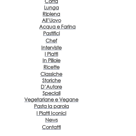
Corta
Lunga
Ripiena
All’Uovo
Acqua e Farina
Pastifici
Chef
Interviste
I Piatti
In Pillole
Ricette
Classiche
Storiche
D’Autore
Speciali
Vegetariane e Vegane
Pasta la parola
I Piatti Iconici
News
Contatti