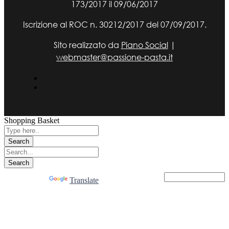
173/2017 il 09/06/2017
Iscrizione al ROC n. 30212/2017 del 07/09/2017.
Sito realizzato da
Piano Social
|
webmaster@passione-pasta.it
Shopping Basket
Powered by
Translate