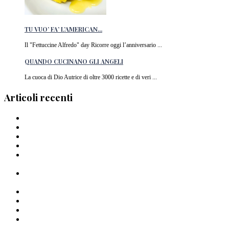
TU VUO’ FA’ L’AMERICAN...
Il "Fettuccine Alfredo" day Ricorre oggi l’anniversario ...
QUANDO CUCINANO GLI ANGELI
La cuoca di Dio Autrice di oltre 3000 ricette e di veri ...
Articoli recenti
Barilla lancia la pasta a forma di cuore in Italia
I Migliori piatti di pasta del 2024
La pasta di Crusco: un’ode al grano di Pantelleria
I Capellini “arriganati”
Timballo di mezzi rigatoni Al Bronzo Barilla della Trattoria
Peposo
Linguine al Bronzo Barilla, burro di manzo affumicato, erbe
amare e aglio nero di Roberto Mastrocola
Linguine alla Mugnaia di Cristiano Tomei
Pastai Sanniti: la nuova pasta di Giuseppe Iannotti
Uno Spaghetto alla volta
Spaghettone all’amarena di Mattia Pecis