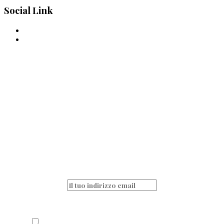
Social Link
La pasta è passione
quotidiana!
Non perderti nessun articolo e resta sempre
aggiornato iscrivendoti alla nostra
newsletter
Acconsento al trattamento dei miei dati