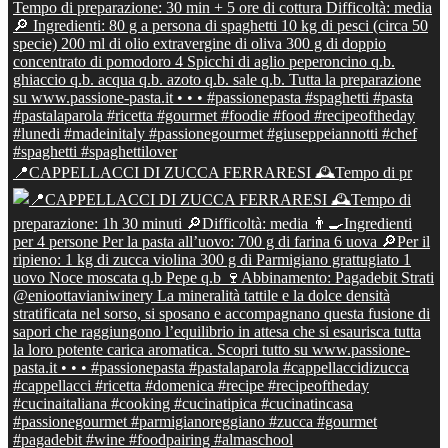
📍CAPPELLACCI DI ZUCCA FERRARESI 🕰Tempo di pr