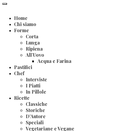
Home
Chi siamo
Forme
Corta
Lunga
Ripiena
All’Uovo
Acqua e Farina
Pastifici
Chef
Interviste
I Piatti
In Pillole
Ricette
Classiche
Storiche
D’Autore
Speciali
Vegetariane e Vegane