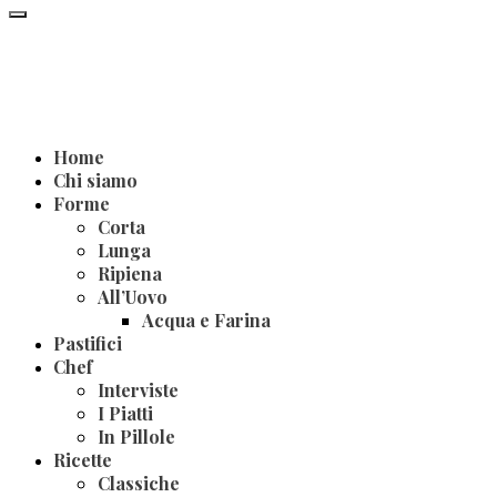
Home
Chi siamo
Forme
Corta
Lunga
Ripiena
All’Uovo
Acqua e Farina
Pastifici
Chef
Interviste
I Piatti
In Pillole
Ricette
Classiche