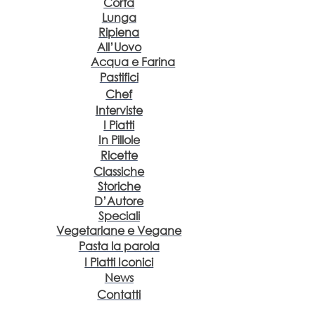
Corta
Lunga
Ripiena
All’Uovo
Acqua e Farina
Pastifici
Chef
Interviste
I Piatti
In Pillole
Ricette
Classiche
Storiche
D’Autore
Speciali
Vegetariane e Vegane
Pasta la parola
I Piatti Iconici
News
Contatti