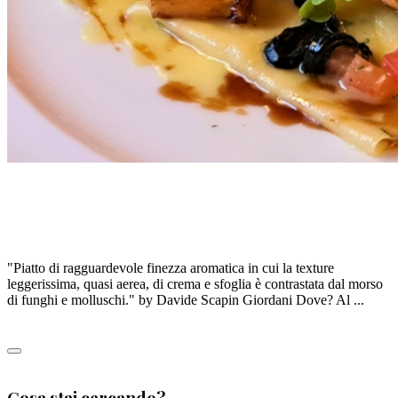
LASAGNETTA SOTTILE CON FINFERLI E SEPPIOLINE
AL NERO, CREMA LEGGERA DI PATATE ALLO
ZAFFERANO, DI SEBASTIANO LOMBARDI
"Piatto di ragguardevole finezza aromatica in cui la texture
leggerissima, quasi aerea, di crema e sfoglia è contrastata dal morso
di funghi e molluschi." by Davide Scapin Giordani Dove? Al ...
Leggi tutto
0
Cosa stai cercando?