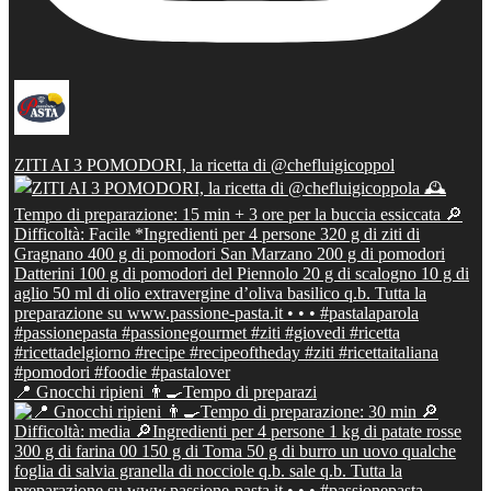
ZITI AI 3 POMODORI, la ricetta di @chefluigicoppol
📍 Gnocchi ripieni 👨‍🍳Tempo di preparazi