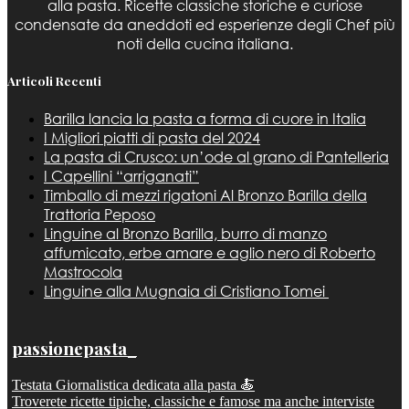
alla pasta. Ricette classiche storiche e curiose
condensate da aneddoti ed esperienze degli Chef più
noti della cucina italiana.
Articoli Recenti
Barilla lancia la pasta a forma di cuore in Italia
I Migliori piatti di pasta del 2024
La pasta di Crusco: un’ode al grano di Pantelleria
I Capellini “arriganati”
Timballo di mezzi rigatoni Al Bronzo Barilla della
Trattoria Peposo
Linguine al Bronzo Barilla, burro di manzo
affumicato, erbe amare e aglio nero di Roberto
Mastrocola
Linguine alla Mugnaia di Cristiano Tomei
passionepasta_
Testata Giornalistica dedicata alla pasta 🍝
Troverete ricette tipiche, classiche e famose ma anche interviste