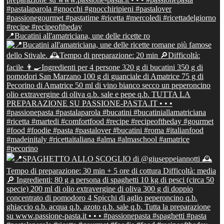
📍Bucatini all'amatriciana, une delle ricette ro