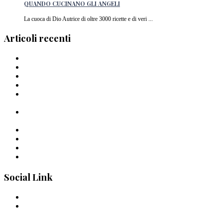
QUANDO CUCINANO GLI ANGELI
La cuoca di Dio Autrice di oltre 3000 ricette e di veri ...
Articoli recenti
Barilla lancia la pasta a forma di cuore in Italia
I Migliori piatti di pasta del 2024
La pasta di Crusco: un’ode al grano di Pantelleria
I Capellini “arriganati”
Timballo di mezzi rigatoni Al Bronzo Barilla della Trattoria
Peposo
Linguine al Bronzo Barilla, burro di manzo affumicato, erbe
amare e aglio nero di Roberto Mastrocola
Linguine alla Mugnaia di Cristiano Tomei
Pastai Sanniti: la nuova pasta di Giuseppe Iannotti
Uno Spaghetto alla volta
Spaghettone all’amarena di Mattia Pecis
Social Link