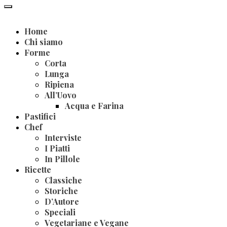
Home
Chi siamo
Forme
Corta
Lunga
Ripiena
All’Uovo
Acqua e Farina
Pastifici
Chef
Interviste
I Piatti
In Pillole
Ricette
Classiche
Storiche
D’Autore
Speciali
Vegetariane e Vegane