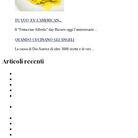
TU VUO’ FA’ L’AMERICAN...
Il "Fettuccine Alfredo" day Ricorre oggi l’anniversario ...
QUANDO CUCINANO GLI ANGELI
La cuoca di Dio Autrice di oltre 3000 ricette e di veri ...
Articoli recenti
Barilla lancia la pasta a forma di cuore in Italia
I Migliori piatti di pasta del 2024
La pasta di Crusco: un’ode al grano di Pantelleria
I Capellini “arriganati”
Timballo di mezzi rigatoni Al Bronzo Barilla della Trattoria
Peposo
Linguine al Bronzo Barilla, burro di manzo affumicato, erbe
amare e aglio nero di Roberto Mastrocola
Linguine alla Mugnaia di Cristiano Tomei
Pastai Sanniti: la nuova pasta di Giuseppe Iannotti
Uno Spaghetto alla volta
Spaghettone all’amarena di Mattia Pecis