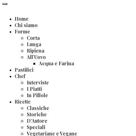
Home
Chi siamo
Forme
Corta
Lunga
Ripiena
All’Uovo
Acqua e Farina
Pastifici
Chef
Interviste
I Piatti
In Pillole
Ricette
Classiche
Storiche
D’Autore
Speciali
Vegetariane e Vegane