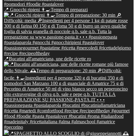
📍 Gnocchi ripieni 👨‍🍳Tempo di preparazi
📍Bucatini all'amatriciana, une delle ricette ro