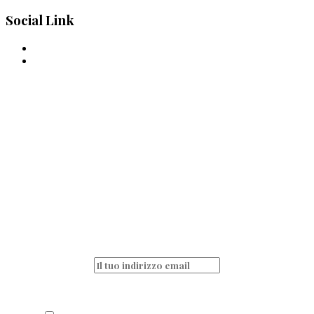
Social Link
La pasta è passione
quotidiana!
Non perderti nessun articolo e resta sempre
aggiornato iscrivendoti alla nostra
newsletter