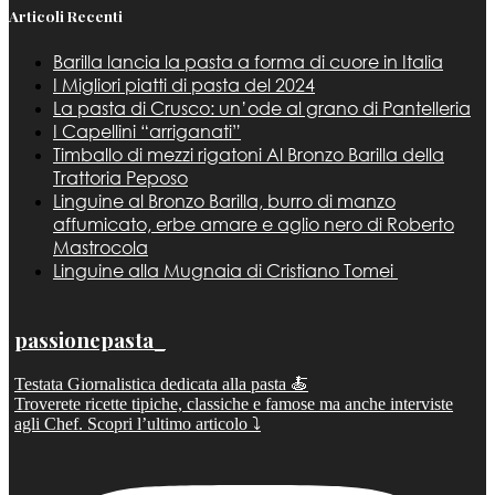
Articoli Recenti
Barilla lancia la pasta a forma di cuore in Italia
I Migliori piatti di pasta del 2024
La pasta di Crusco: un’ode al grano di Pantelleria
I Capellini “arriganati”
Timballo di mezzi rigatoni Al Bronzo Barilla della
Trattoria Peposo
Linguine al Bronzo Barilla, burro di manzo
affumicato, erbe amare e aglio nero di Roberto
Mastrocola
Linguine alla Mugnaia di Cristiano Tomei
passionepasta_
Testata Giornalistica dedicata alla pasta 🍝
Troverete ricette tipiche, classiche e famose ma anche interviste
agli Chef. Scopri l’ultimo articolo ⤵️