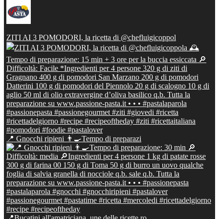
ZITI AI 3 POMODORI, la ricetta di @chefluigicoppol
📍 Gnocchi ripieni 👨‍🍳Tempo di preparazi
📍Bucatini all'amatriciana, une delle ricette ro