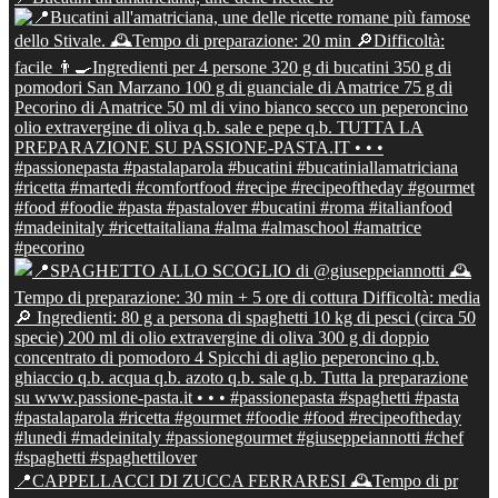
📍CAPPELLACCI DI ZUCCA FERRARESI 🕰Tempo di pr