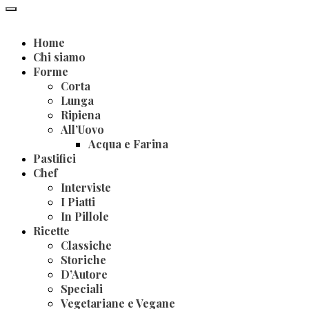
Home
Chi siamo
Forme
Corta
Lunga
Ripiena
All’Uovo
Acqua e Farina
Pastifici
Chef
Interviste
I Piatti
In Pillole
Ricette
Classiche
Storiche
D’Autore
Speciali
Vegetariane e Vegane