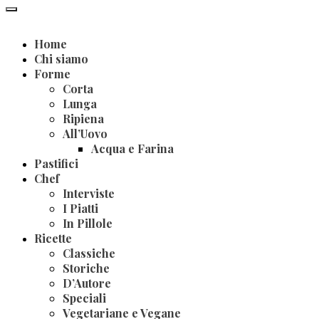
Home
Chi siamo
Forme
Corta
Lunga
Ripiena
All’Uovo
Acqua e Farina
Pastifici
Chef
Interviste
I Piatti
In Pillole
Ricette
Classiche
Storiche
D’Autore
Speciali
Vegetariane e Vegane