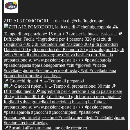
ZITI AI 3 POMODORI, la ricetta di @chefluigicoppol
📍 Gnocchi ripieni 👨‍🍳Tempo di preparazi
📍Bucatini all'amatriciana, une delle ricette ro