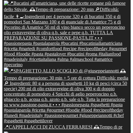
📍CAPPELLACCI DI ZUCCA FERRARESI 🕰Tempo di pr