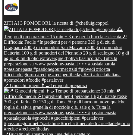
ZITI AI 3 POMODORI, la ricetta di @chefluigicoppol
📍 Gnocchi ripieni 👨‍🍳Tempo di preparazi
📍Bucatini all'amatriciana, une delle ricette ro