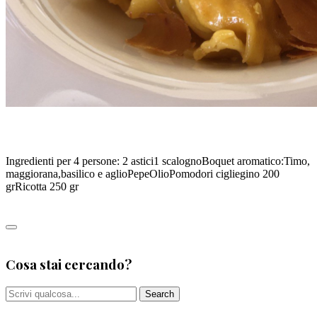
RAVIOLI ALL’ASTICE DELLA VILLA, DI MATTEO ROSSI
Ingredienti per 4 persone: 2 astici1 scalognoBoquet aromatico:Timo,
maggiorana,basilico e aglioPepeOlioPomodori cigliegino 200
grRicotta 250 gr
Leggi tutto
0
Cosa stai cercando?