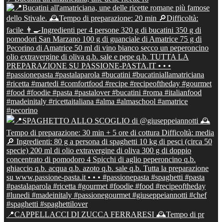
📍CAPPELLACCI DI ZUCCA FERRARESI 🕰Tempo di pr