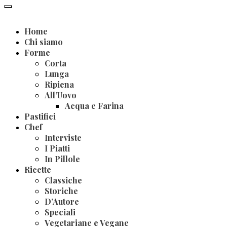
Home
Chi siamo
Forme
Corta
Lunga
Ripiena
All’Uovo
Acqua e Farina
Pastifici
Chef
Interviste
I Piatti
In Pillole
Ricette
Classiche
Storiche
D’Autore
Speciali
Vegetariane e Vegane