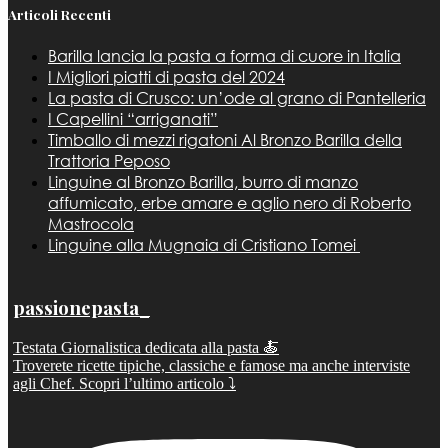
Articoli Recenti
Barilla lancia la pasta a forma di cuore in Italia
I Migliori piatti di pasta del 2024
La pasta di Crusco: un’ode al grano di Pantelleria
I Capellini “arriganati”
Timballo di mezzi rigatoni Al Bronzo Barilla della
Trattoria Peposo
Linguine al Bronzo Barilla, burro di manzo
affumicato, erbe amare e aglio nero di Roberto
Mastrocola
Linguine alla Mugnaia di Cristiano Tomei
passionepasta_
Testata Giornalistica dedicata alla pasta 🍝
Troverete ricette tipiche, classiche e famose ma anche interviste
agli Chef. Scopri l’ultimo articolo ⤵️