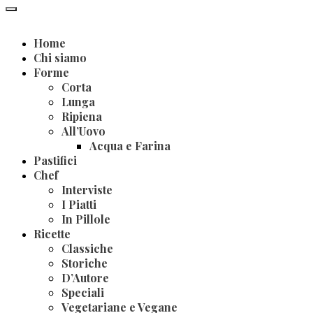
Home
Chi siamo
Forme
Corta
Lunga
Ripiena
All’Uovo
Acqua e Farina
Pastifici
Chef
Interviste
I Piatti
In Pillole
Ricette
Classiche
Storiche
D’Autore
Speciali
Vegetariane e Vegane