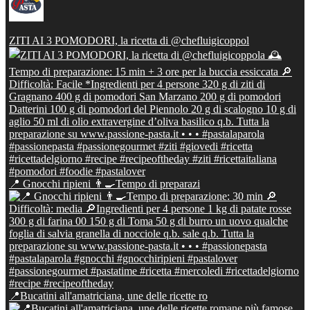
ZITI AI 3 POMODORI, la ricetta di @chefluigicoppol
📍 Gnocchi ripieni 👨‍🍳Tempo di preparazi
📍Bucatini all'amatriciana, une delle ricette ro