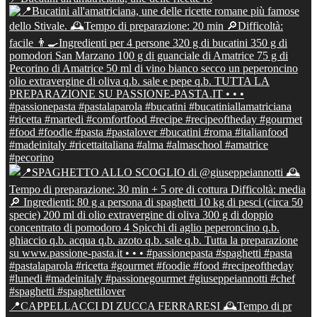
📍CAPPELLACCI DI ZUCCA FERRARESI 🕰Tempo di pr