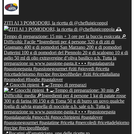
ZITI AI 3 POMODORI, la ricetta di @chefluigicoppol
📍 Gnocchi ripieni 👨‍🍳Tempo di preparazi
📍Bucatini all'amatriciana, une delle ricette ro