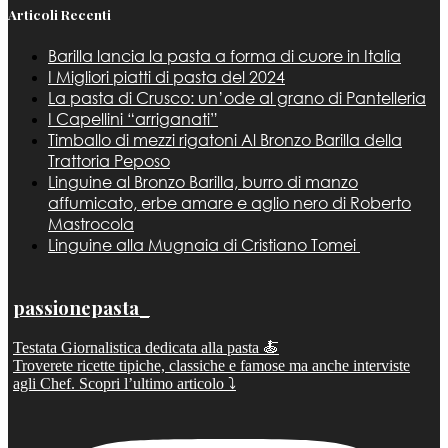
Articoli Recenti
Barilla lancia la pasta a forma di cuore in Italia
I Migliori piatti di pasta del 2024
La pasta di Crusco: un’ode al grano di Pantelleria
I Capellini “arriganati”
Timballo di mezzi rigatoni Al Bronzo Barilla della
Trattoria Peposo
Linguine al Bronzo Barilla, burro di manzo
affumicato, erbe amare e aglio nero di Roberto
Mastrocola
Linguine alla Mugnaia di Cristiano Tomei
passionepasta_
Testata Giornalistica dedicata alla pasta 🍝
Troverete ricette tipiche, classiche e famose ma anche interviste
agli Chef. Scopri l’ultimo articolo ⤵️