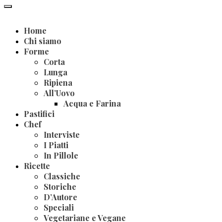
Home
Chi siamo
Forme
Corta
Lunga
Ripiena
All’Uovo
Acqua e Farina
Pastifici
Chef
Interviste
I Piatti
In Pillole
Ricette
Classiche
Storiche
D’Autore
Speciali
Vegetariane e Vegane