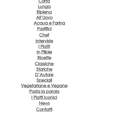
Corta
Lunga
Ripiena
All’Uovo
Acqua e Farina
Pastifici
Chef
Interviste
I Piatti
In Pillole
Ricette
Classiche
Storiche
D’Autore
Speciali
Vegetariane e Vegane
Pasta la parola
I Piatti Iconici
News
Contatti