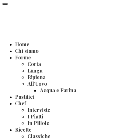
Home
Chi siamo
Forme
Corta
Lunga
Ripiena
All’Uovo
Acqua e Farina
Pastifici
Chef
Interviste
I Piatti
In Pillole
Ricette
Classiche