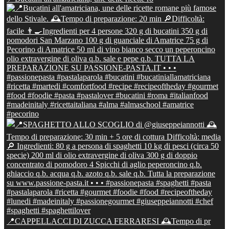
📍CAPPELLACCI DI ZUCCA FERRARESI 🕰Tempo di pr