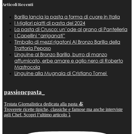
Articoli Recenti
Barilla lancia la pasta a forma di cuore in Italia
I Migliori piatti di pasta del 2024
La pasta di Crusco: un’ode al grano di Pantelleria
I Capellini “arriganati”
Timballo di mezzi rigatoni Al Bronzo Barilla della
Trattoria Peposo
Linguine al Bronzo Barilla, burro di manzo
affumicato, erbe amare e aglio nero di Roberto
Mastrocola
Linguine alla Mugnaia di Cristiano Tomei
passionepasta_
Testata Giornalistica dedicata alla pasta 🍝
Troverete ricette tipiche, classiche e famose ma anche interviste
agli Chef. Scopri l’ultimo articolo ⤵️