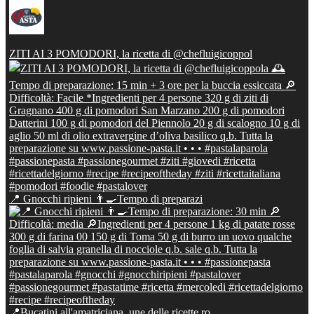
ZITI AI 3 POMODORI, la ricetta di @chefluigicoppol
📍 Gnocchi ripieni 👨‍🍳Tempo di preparazi
📍Bucatini all'amatriciana, une delle ricette ro