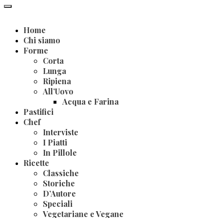
Home
Chi siamo
Forme
Corta
Lunga
Ripiena
All’Uovo
Acqua e Farina
Pastifici
Chef
Interviste
I Piatti
In Pillole
Ricette
Classiche
Storiche
D’Autore
Speciali
Vegetariane e Vegane