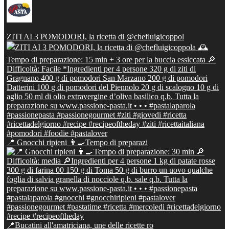
ZITI AI 3 POMODORI, la ricetta di @chefluigicoppol
📍 Gnocchi ripieni 👨‍🍳Tempo di preparazi
📍Bucatini all'amatriciana, une delle ricette ro