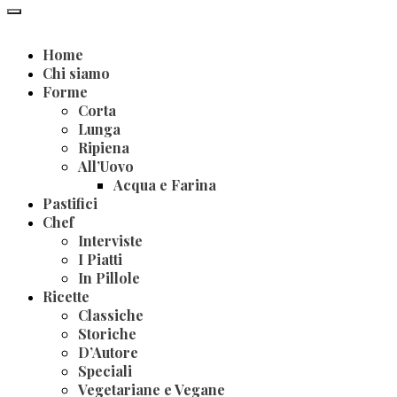
Home
Chi siamo
Forme
Corta
Lunga
Ripiena
All’Uovo
Acqua e Farina
Pastifici
Chef
Interviste
I Piatti
In Pillole
Ricette
Classiche
Storiche
D’Autore
Speciali
Vegetariane e Vegane