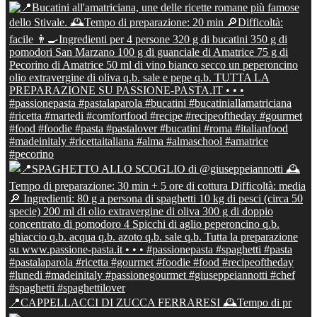
📍CAPPELLACCI DI ZUCCA FERRARESI 🕰Tempo di pr