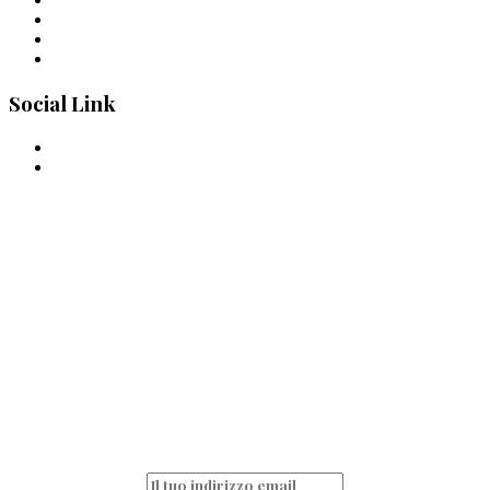
Pastai Sanniti: la nuova pasta di Giuseppe Iannotti
Uno Spaghetto alla volta
Spaghettone all’amarena di Mattia Pecis
Social Link
La pasta è passione
quotidiana!
Non perderti nessun articolo e resta sempre
aggiornato iscrivendoti alla nostra
newsletter