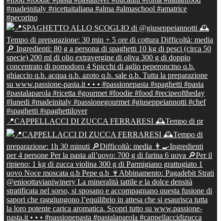
📍CAPPELLACCI DI ZUCCA FERRARESI 🕰Tempo di pr