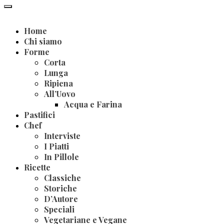
Home
Chi siamo
Forme
Corta
Lunga
Ripiena
All’Uovo
Acqua e Farina
Pastifici
Chef
Interviste
I Piatti
In Pillole
Ricette
Classiche
Storiche
D’Autore
Speciali
Vegetariane e Vegane