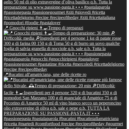
📍 Gnocchi ripieni 👨‍🍳Tempo di preparazi
📍Bucatini all'amatriciana, une delle ricette ro