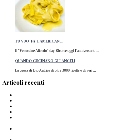
TU VUO’ FA’ L’AMERICAN...
Il "Fettuccine Alfredo" day Ricorre oggi l’anniversario ...
QUANDO CUCINANO GLI ANGELI
La cuoca di Dio Autrice di oltre 3000 ricette e di veri ...
Articoli recenti
Barilla lancia la pasta a forma di cuore in Italia
I Migliori piatti di pasta del 2024
La pasta di Crusco: un’ode al grano di Pantelleria
I Capellini “arriganati”
Timballo di mezzi rigatoni Al Bronzo Barilla della Trattoria
Peposo
Linguine al Bronzo Barilla, burro di manzo affumicato, erbe
amare e aglio nero di Roberto Mastrocola
Linguine alla Mugnaia di Cristiano Tomei