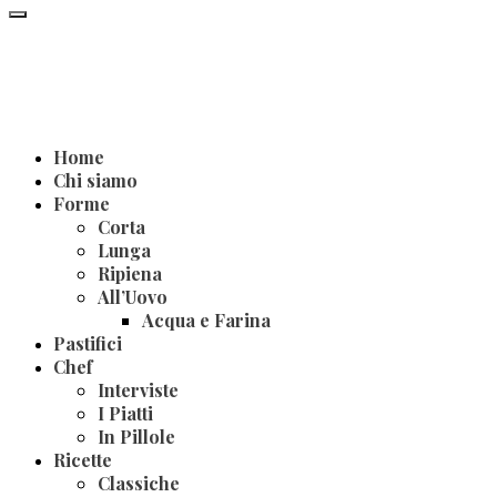
Home
Chi siamo
Forme
Corta
Lunga
Ripiena
All’Uovo
Acqua e Farina
Pastifici
Chef
Interviste
I Piatti
In Pillole
Ricette
Classiche