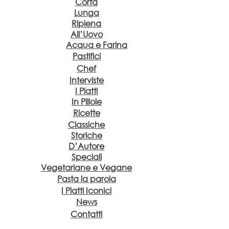
Corta
Lunga
Ripiena
All’Uovo
Acqua e Farina
Pastifici
Chef
Interviste
I Piatti
In Pillole
Ricette
Classiche
Storiche
D’Autore
Speciali
Vegetariane e Vegane
Pasta la parola
I Piatti Iconici
News
Contatti