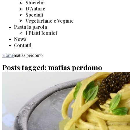
Storiche
D’Autore
Speciali
Vegetariane e Vegane
Pasta la parola
I Piatti Iconici
News
Contatti
Home
matias perdomo
Posts tagged: matias perdomo