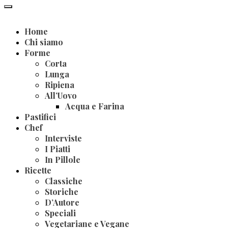
Home
Chi siamo
Forme
Corta
Lunga
Ripiena
All’Uovo
Acqua e Farina
Pastifici
Chef
Interviste
I Piatti
In Pillole
Ricette
Classiche
Storiche
D’Autore
Speciali
Vegetariane e Vegane