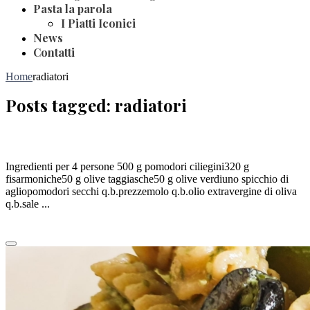
Pasta la parola
I Piatti Iconici
News
Contatti
Home
radiatori
Posts tagged: radiatori
FISARMONICHE CON POMODORI SECCHI E OLIVE
Ingredienti per 4 persone 500 g pomodori ciliegini320 g
fisarmoniche50 g olive taggiasche50 g olive verdiuno spicchio di
agliopomodori secchi q.b.prezzemolo q.b.olio extravergine di oliva
q.b.sale ...
Leggi tutto