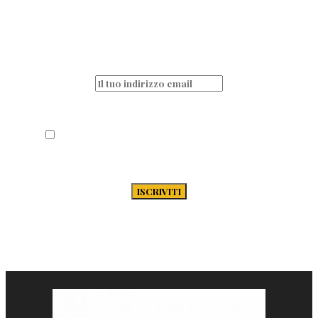
Non perderti nessun articolo e resta sempre
aggiornato iscrivendoti alla nostra
newsletter
Acconsento al trattamento dei miei dati
secondo la Privacy Policy di Passione-
Pasta.it