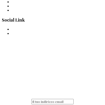
Pastai Sanniti: la nuova pasta di Giuseppe Iannotti
Uno Spaghetto alla volta
Spaghettone all’amarena di Mattia Pecis
Social Link
La pasta è passione
quotidiana!
Non perderti nessun articolo e resta sempre
aggiornato iscrivendoti alla nostra
newsletter