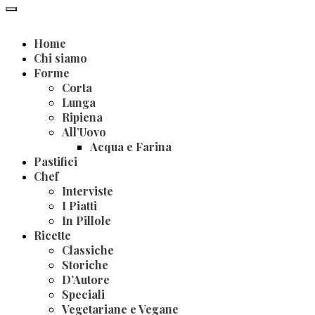
Home
Chi siamo
Forme
Corta
Lunga
Ripiena
All’Uovo
Acqua e Farina
Pastifici
Chef
Interviste
I Piatti
In Pillole
Ricette
Classiche
Storiche
D’Autore
Speciali
Vegetariane e Vegane