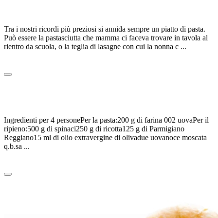
COME LA FA MAMMA: ANTONINO CANNAVACCIUOLO
Tra i nostri ricordi più preziosi si annida sempre un piatto di pasta.
Può essere la pastasciutta che mamma ci faceva trovare in tavola al
rientro da scuola, o la teglia di lasagne con cui la nonna c ...
Leggi tutto
0
CANNELLONI AL FORNO
Ingredienti per 4 personePer la pasta:200 g di farina 002 uovaPer il
ripieno:500 g di spinaci250 g di ricotta125 g di Parmigiano
Reggiano15 ml di olio extravergine di olivadue uovanoce moscata
q.b.sa ...
Leggi tutto
0