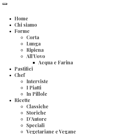
Home
Chi siamo
Forme
Corta
Lunga
Ripiena
All’Uovo
Acqua e Farina
Pastifici
Chef
Interviste
I Piatti
In Pillole
Ricette
Classiche
Storiche
D’Autore
Speciali
Vegetariane e Vegane