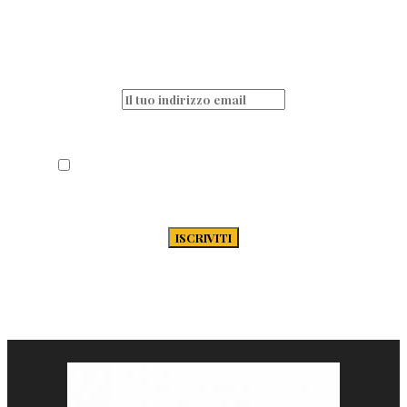
Non perderti nessun articolo e resta sempre
aggiornato iscrivendoti alla nostra
newsletter
Acconsento al trattamento dei miei dati
secondo la Privacy Policy di Passione-
Pasta.it