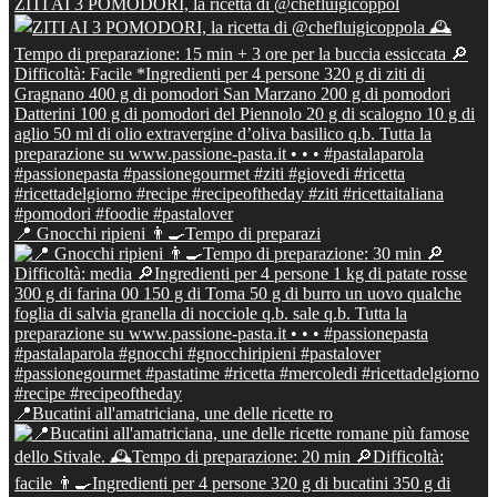
ZITI AI 3 POMODORI, la ricetta di @chefluigicoppol
📍 Gnocchi ripieni 👨‍🍳Tempo di preparazi
📍Bucatini all'amatriciana, une delle ricette ro