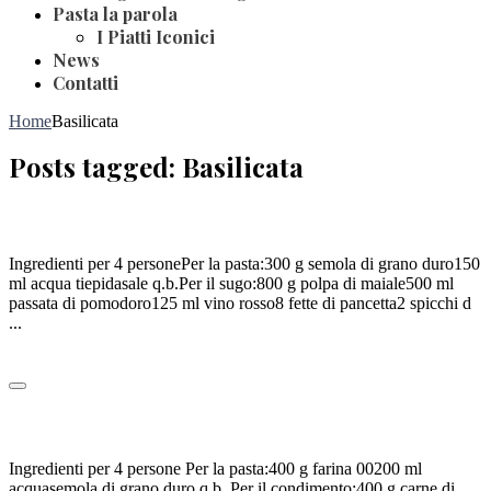
Pasta la parola
I Piatti Iconici
News
Contatti
Home
Basilicata
Posts tagged: Basilicata
CAVATELLI ALLA LUCANA
Ingredienti per 4 personePer la pasta:300 g semola di grano duro150
ml acqua tiepidasale q.b.Per il sugo:800 g polpa di maiale500 ml
passata di pomodoro125 ml vino rosso8 fette di pancetta2 spicchi d
...
Leggi tutto
STRANGOLAPRETI ALLA POTENTINA
Ingredienti per 4 persone Per la pasta:400 g farina 00200 ml
acquasemola di grano duro q.b. Per il condimento:400 g carne di