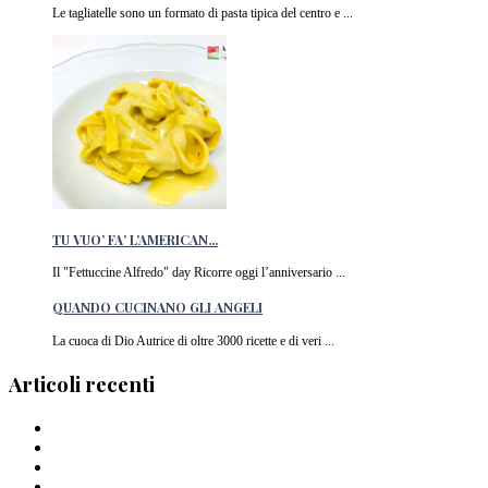
Le tagliatelle sono un formato di pasta tipica del centro e ...
TU VUO’ FA’ L’AMERICAN...
Il "Fettuccine Alfredo" day Ricorre oggi l’anniversario ...
QUANDO CUCINANO GLI ANGELI
La cuoca di Dio Autrice di oltre 3000 ricette e di veri ...
Articoli recenti
Barilla lancia la pasta a forma di cuore in Italia
I Migliori piatti di pasta del 2024
La pasta di Crusco: un’ode al grano di Pantelleria
I Capellini “arriganati”