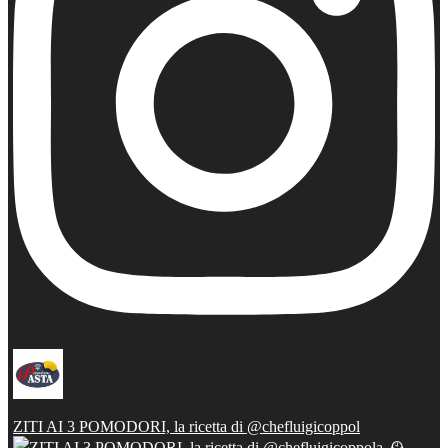
ZITI AI 3 POMODORI, la ricetta di @chefluigicoppol