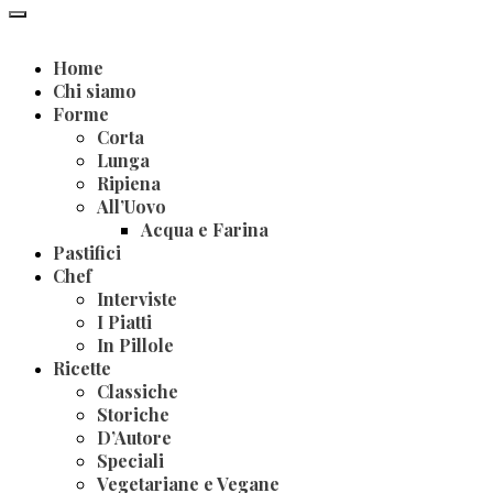
Home
Chi siamo
Forme
Corta
Lunga
Ripiena
All’Uovo
Acqua e Farina
Pastifici
Chef
Interviste
I Piatti
In Pillole
Ricette
Classiche
Storiche
D’Autore
Speciali
Vegetariane e Vegane