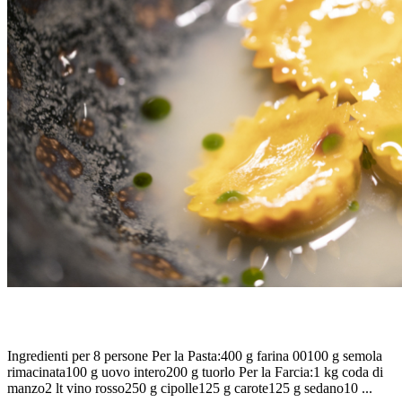
BOTTONI DI CODA DI MANZO, DI SIMONE BREDA
Ingredienti per 8 persone Per la Pasta:400 g farina 00100 g semola
rimacinata100 g uovo intero200 g tuorlo Per la Farcia:1 kg coda di
manzo2 lt vino rosso250 g cipolle125 g carote125 g sedano10 ...