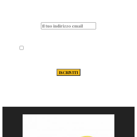
aggiornato iscrivendoti alla nostra
newsletter
Acconsento al trattamento dei miei dati
secondo la Privacy Policy di Passione-
Pasta.it