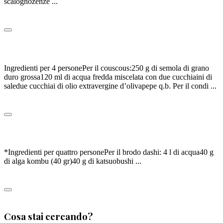
scalognozenze ...
Leggi tutto
COUSCOUS CON POLLO E VERDURE
Ingredienti per 4 personePer il couscous:250 g di semola di grano
duro grossa120 ml di acqua fredda miscelata con due cucchiaini di
saledue cucchiai di olio extravergine d’olivapepe q.b. Per il condi ...
Leggi tutto
RAMEN
*Ingredienti per quattro personePer il brodo dashi: 4 l di acqua40 g
di alga kombu (40 gr)40 g di katsuobushi ...
Leggi tutto
0
Cosa stai cercando?