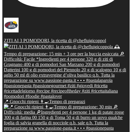
ZITI AI 3 POMODORI, la ricetta di @chefluigicoppol
📍 Gnocchi ripieni 👨‍🍳Tempo di preparazi