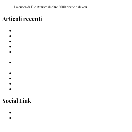
La cuoca di Dio Autrice di oltre 3000 ricette e di veri ...
Articoli recenti
Barilla lancia la pasta a forma di cuore in Italia
I Migliori piatti di pasta del 2024
La pasta di Crusco: un’ode al grano di Pantelleria
I Capellini “arriganati”
Timballo di mezzi rigatoni Al Bronzo Barilla della Trattoria
Peposo
Linguine al Bronzo Barilla, burro di manzo affumicato, erbe
amare e aglio nero di Roberto Mastrocola
Linguine alla Mugnaia di Cristiano Tomei
Pastai Sanniti: la nuova pasta di Giuseppe Iannotti
Uno Spaghetto alla volta
Spaghettone all’amarena di Mattia Pecis
Social Link