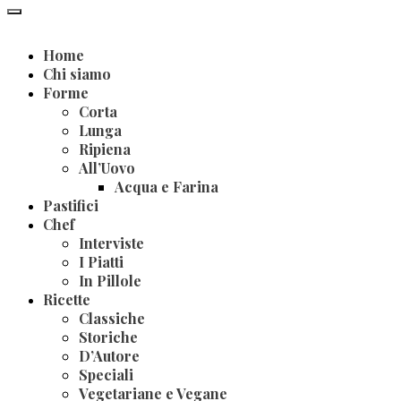
Home
Chi siamo
Forme
Corta
Lunga
Ripiena
All’Uovo
Acqua e Farina
Pastifici
Chef
Interviste
I Piatti
In Pillole
Ricette
Classiche
Storiche
D’Autore
Speciali
Vegetariane e Vegane