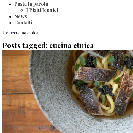
Pasta la parola
I Piatti Iconici
News
Contatti
Home
cucina etnica
Posts tagged: cucina etnica