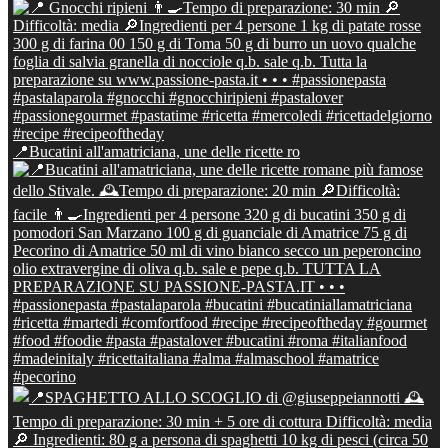
📍Bucatini all'amatriciana, une delle ricette ro