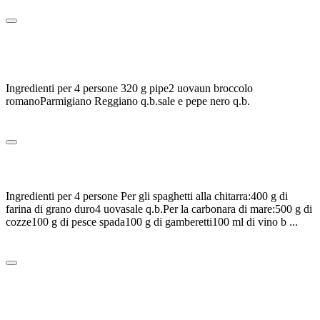
Leggi tutto
0
PIPE ALLA CARBONARA DI BROCCOLI
Ingredienti per 4 persone 320 g pipe2 uovaun broccolo
romanoParmigiano Reggiano q.b.sale e pepe nero q.b.
Leggi tutto
CARBONARA DI MARE
Ingredienti per 4 persone Per gli spaghetti alla chitarra:400 g di
farina di grano duro4 uovasale q.b.Per la carbonara di mare:500 g di
cozze100 g di pesce spada100 g di gamberetti100 ml di vino b ...
Leggi tutto
0
CARBONARA