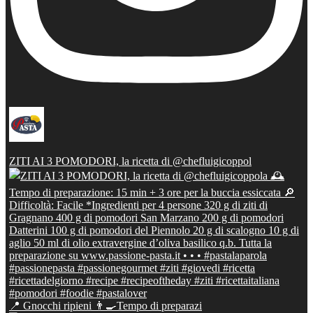
ZITI AI 3 POMODORI, la ricetta di @chefluigicoppol
📍 Gnocchi ripieni 👨‍🍳Tempo di preparazi