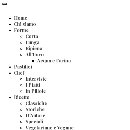
Home
Chi siamo
Forme
Corta
Lunga
Ripiena
All’Uovo
Acqua e Farina
Pastifici
Chef
Interviste
I Piatti
In Pillole
Ricette
Classiche
Storiche
D’Autore
Speciali
Vegetariane e Vegane