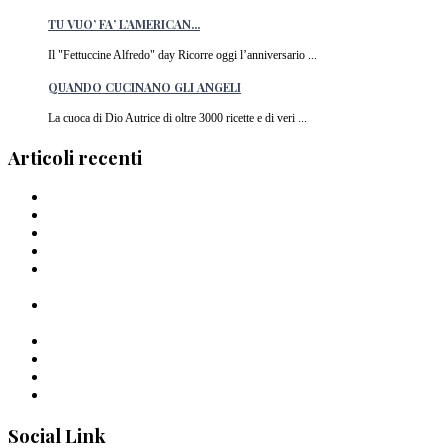
TU VUO’ FA’ L’AMERICAN...
Il "Fettuccine Alfredo" day Ricorre oggi l’anniversario ...
QUANDO CUCINANO GLI ANGELI
La cuoca di Dio Autrice di oltre 3000 ricette e di veri ...
Articoli recenti
Barilla lancia la pasta a forma di cuore in Italia
I Migliori piatti di pasta del 2024
La pasta di Crusco: un’ode al grano di Pantelleria
I Capellini “arriganati”
Timballo di mezzi rigatoni Al Bronzo Barilla della Trattoria
Peposo
Linguine al Bronzo Barilla, burro di manzo affumicato, erbe
amare e aglio nero di Roberto Mastrocola
Linguine alla Mugnaia di Cristiano Tomei
Pastai Sanniti: la nuova pasta di Giuseppe Iannotti
Uno Spaghetto alla volta
Spaghettone all’amarena di Mattia Pecis
Social Link